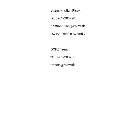
policajt
stržm. Kristián Plšek
tel. 0961/203720
Kristian.Plsek@minv.sk
OO PZ Trenčín Kvetná 7
OOPZ Trenčín
tel. 0961/203755
trencin@minv.sk