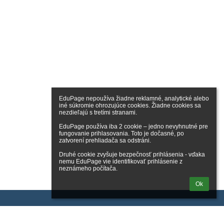
EduPage nepoužíva žiadne reklamné, analytické alebo 
iné súkromie ohrozujúce cookies. Žiadne cookies sa 
nezdieľajú s tretími stranami.

EduPage používa iba 2 cookie – jedno nevyhnutné pre 
fungovanie prihlasovania. Toto je dočasné, po 
zatvorení prehliadača sa odstráni.

Druhé cookie zvyšuje bezpečnosť prihlásenia - vďaka 
nemu EduPage vie identifikovať prihlásenie z 
neznámeho počítača.
Ok