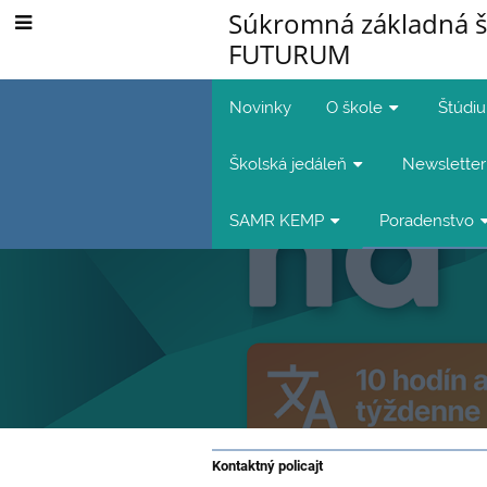
Súkromná základná š
FUTURUM
Novinky
O škole
Štúdi
Školská jedáleň
Newsletter
SAMR KEMP
Poradenstvo
Kontaktný
Kontaktný policajt