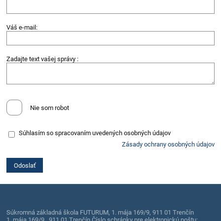
Váš e-mail:
Zadajte text vašej správy :
Nie som robot
Súhlasím so spracovaním uvedených osobných údajov
Zásady ochrany osobných údajov
Súkromná základná škola FUTURUM, 1. mája 169/9, 911 01 Trenčín
1. mája 169/9 , 911 01 Trenčín Číslo schránky pre elektronickú poštu: