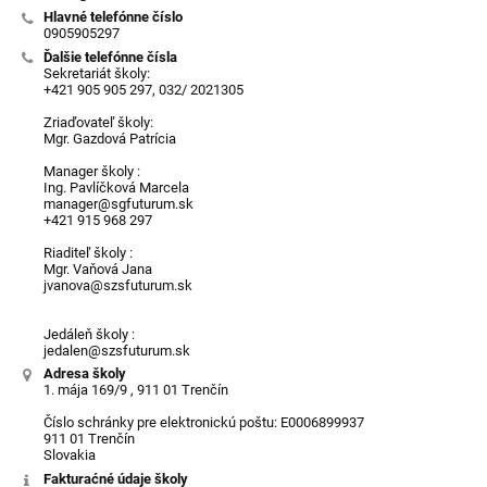
Hlavné telefónne číslo
0905905297
Ďalšie telefónne čísla
Sekretariát školy:
+421 905 905 297, 032/ 2021305
Zriaďovateľ školy:
Mgr. Gazdová Patrícia
Manager školy :
Ing. Pavlíčková Marcela
manager@sgfuturum.sk
+421 915 968 297
Riaditeľ školy :
Mgr. Vaňová Jana
jvanova@szsfuturum.sk
Jedáleň školy :
jedalen@szsfuturum.sk
Adresa školy
1. mája 169/9 , 911 01 Trenčín
Číslo schránky pre elektronickú poštu: E0006899937
911 01 Trenčín
Slovakia
Fakturaćné údaje školy