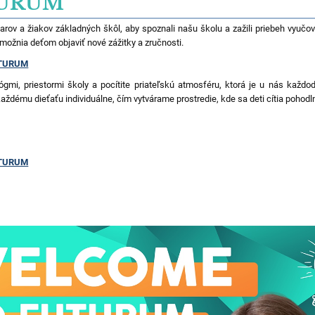
TURUM
karov a žiakov základných škôl, aby spoznali našu školu a zažili priebeh vyučo
 umožnia deťom objaviť nové zážitky a zručnosti.
UTURUM
gmi, priestormi školy a pocítite priateľskú atmosféru, ktorá je u nás ka
 každému dieťaťu individuálne, čím vytvárame prostredie, kde sa deti cítia pohod
UTURUM