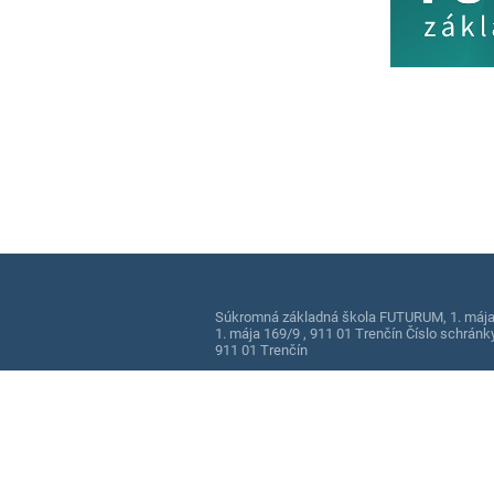
Súkromná základná škola FUTURUM, 1. mája 
1. mája 169/9 , 911 01 Trenčín Číslo schrán
911 01 Trenčín
0905905297
skola@szsfuturum.sk