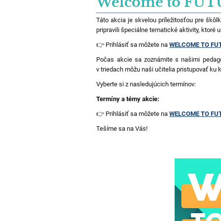
Welcome to FU
Táto akcia je skvelou príležitosťou pre škôl
pripravili špeciálne tematické aktivity, ktoré
👉 Prihlásiť sa môžete na
WELCOME TO F
Počas akcie sa zoznámite s našimi pedagó
v triedach môžu naši učitelia pristupovať ku
Vyberte si z nasledujúcich termínov:
Termíny a témy akcie:
👉 Prihlásiť sa môžete na
WELCOME TO F
Tešíme sa na Vás!