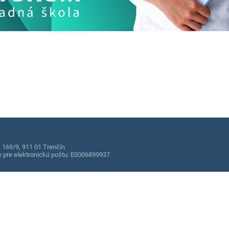
169/9, 911 01 Trenčín
ky pre elektronickú poštu: E0006899937
Údaje o prevádzko