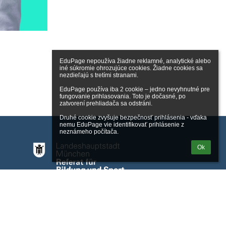
EduPage nepoužíva žiadne reklamné, analytické alebo 
iné súkromie ohrozujúce cookies. Žiadne cookies sa 
nezdieľajú s tretími stranami.

EduPage používa iba 2 cookie – jedno nevyhnutné pre 
fungovanie prihlasovania. Toto je dočasné, po 
zatvorení prehliadača sa odstráni.

Druhé cookie zvyšuje bezpečnosť prihlásenia - vďaka 
nemu EduPage vie identifikovať prihlásenie z 
neznámeho počítača.
Ok
vateľovi
Zásady ochrany osobných údajov