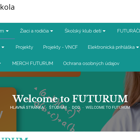
kola
um
Žiaci a rodičia
Školský klub detí
FUTURÁČI
Projekty
Projekty - VNCF
Elektronická prihláška
MERCH FUTURUM
Ochrana osobných údajov
Welcome to FUTURUM
HLAVNÁ STRÁNKA
-
ŠTÚDIUM
-
DOD
-
WELCOME TO FUTURUM