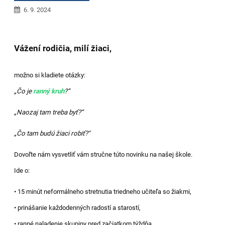
6. 9. 2024
Vážení rodičia, milí žiaci,
možno si kladiete otázky:
„Čo je
ranný kruh
?“
„Naozaj tam treba byť?“
„Čo tam budú žiaci robiť?"
Dovoľte nám vysvetliť vám stručne túto novinku na našej škole.
Ide o:
• 15 minút neformálneho stretnutia triedneho učiteľa so žiakmi,
• prinášanie každodenných radostí a starostí,
• ranné naladenie skupiny pred začiatkom týždňa,