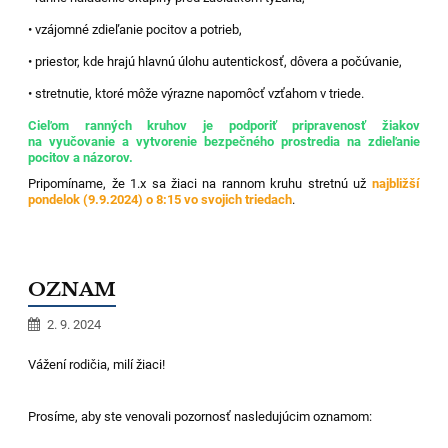
• vzájomné zdieľanie pocitov a potrieb,
• priestor, kde hrajú hlavnú úlohu autentickosť, dôvera a počúvanie,
• stretnutie, ktoré môže výrazne napomôcť vzťahom v triede.
Cieľom ranných kruhov je podporiť pripravenosť žiakov
na vyučovanie a vytvorenie bezpečného prostredia na zdieľanie
pocitov a názorov.
Pripomíname, že 1.x sa žiaci na rannom kruhu stretnú už
najbližší
pondelok (9.9.2024) o 8:15 vo svojich triedach
.
OZNAM
2. 9. 2024
Vážení rodičia, milí žiaci!
Prosíme, aby ste venovali pozornosť nasledujúcim oznamom: