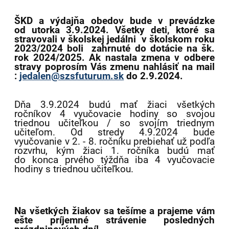
ŠKD a výdajňa obedov bude v prevádzke
od utorka 3.9.2024. Všetky deti, ktoré sa
stravovali v školskej jedálni v školskom roku
2023/2024 boli zahrnuté do dotácie na šk.
rok 2024/2025. Ak nastala zmena v odbere
stravy poprosím Vás zmenu nahlásiť na mail
:
jedalen@szsfuturum.sk
do 2.9.2024.
Dňa 3.9.2024 budú mať žiaci všetkých
ročníkov 4 vyučovacie hodiny so svojou
triednou učiteľkou / so svojím triednym
učiteľom. Od stredy 4.9.2024 bude
vyučovanie v 2. - 8. ročníku prebiehať už podľa
rozvrhu, kým žiaci 1. ročníka budú mať
do konca prvého týždňa iba 4 vyučovacie
hodiny s triednou učiteľkou.
Na všetkých žiakov sa tešíme a prajeme vám
ešte príjemné strávenie posledných