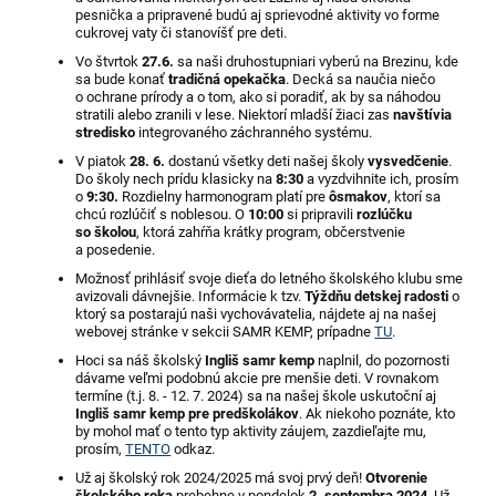
pesnička a pripravené budú aj sprievodné aktivity vo forme
cukrovej vaty či stanovíšť pre deti.
Vo štvrtok
27.6.
sa naši druhostupniari vyberú na Brezinu, kde
sa bude konať
tradičná opekačka
. Decká sa naučia niečo
o ochrane prírody a o tom, ako si poradiť, ak by sa náhodou
stratili alebo zranili v lese. Niektorí mladší žiaci zas
navštívia
stredisko
integrovaného záchranného systému.
V piatok
28. 6.
dostanú všetky deti našej školy
vysvedčenie
.
Do školy nech prídu klasicky na
8:30
a vyzdvihnite ich, prosím
o
9:30.
Rozdielny harmonogram platí pre
ôsmakov
, ktorí sa
chcú rozlúčiť s noblesou. O
10:00
si pripravili
rozlúčku
so školou
, ktorá zahŕňa krátky program, občerstvenie
a posedenie.
Možnosť prihlásiť svoje dieťa do letného školského klubu sme
avizovali dávnejšie. Informácie k tzv.
Týždňu detskej radosti
o
ktorý sa postarajú naši vychovávatelia, nájdete aj na našej
webovej stránke v sekcii SAMR KEMP, prípadne
TU
.
Hoci sa náš školský
Ingliš samr kemp
naplnil, do pozornosti
dávame veľmi podobnú akcie pre menšie deti. V rovnakom
termíne (t.j. 8. - 12. 7. 2024) sa na našej škole uskutoční aj
Ingliš samr kemp pre predškolákov
. Ak niekoho poznáte, kto
by mohol mať o tento typ aktivity záujem, zazdieľajte mu,
prosím,
TENTO
odkaz.
Už aj školský rok 2024/2025 má svoj prvý deň!
Otvorenie
školského roka
prebehne v pondelok
2. septembra 2024
. Už