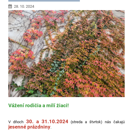
28. 10. 2024
Vážení rodičia a milí žiaci!
30. a 31.10.2024
V dňoch
(streda a štvrtok) nás čakajú
jesenné prázdniny
.