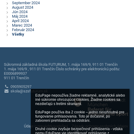
September 2024
August 2024
Jún 2024
Máj 2024
Apríl 2024
Marec 2024
Február 2024
Všetky
Súkromná základná škola FUTURUM, 1. mája 169/9, 911 01 Trenčín
1. mája 169/9 , 911 01 Trenčín Číslo schránky pre elektronickú poštu:
E0006899937
911 01 Trenčín
0905905297
skola@szsfuturum.sk
EduPage nepoužíva žiadne reklamné, analytické alebo 
iné súkromie ohrozujúce cookies. Žiadne cookies sa 
nezdieľajú s tretími stranami.

EduPage používa iba 2 cookie – jedno nevyhnutné pre 
fungovanie prihlasovania. Toto je dočasné, po 
zatvorení prehliadača sa odstráni.

Údaje o prevádzkovateľovi
Zásady ochrany osobných údajov
Druhé cookie zvyšuje bezpečnosť prihlásenia - vďaka 
nemu EduPage vie identifikovať prihlásenie z 