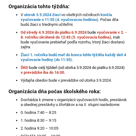
Organizácia tohto týždňa:
V
utorok
3.9.2024
žiaci
vo všetkých ročníkoch
končia
vyučovanie o 11:55 (4. vyučovacou hodinou)
. Počas dňa
budú žiaci s triednymi učiteľmi.
Od stredy 4.9.2024 do piatku 6.9.2024
bude
vyučovanie v 2. -
8. ročníku skrátené do 12:45 (5. vyučovacia hodina)
, inak
bude vyučovanie prebiehať podľa rozvrhu, ktorý žiaci dostanú
zajtra.
Žiaci 1. ročníka budú mať do konca tohto týždňa každý deň 4
vyučovacie hodiny (do 11:55).
ŠKD
bude celý týždeň (od utorka 3.9.2024 do piatku 6.9.2024)
v prevádzke iba do 16:00.
Výdajňa obedov bude v prevádzke od utorka 3.9.2024.
Organizácia dňa počas školského roka:
Dochádza k zmene v organizácii vyučovacích hodín, prestávok
a obednej prestávky u štvrtákov a na II. stupni nasledovne:
0. hodina 7:40 – 8:25
1. hodina 8:30 – 9:15
2. hodina 9:20 – 10:05