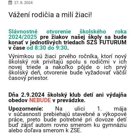
27. 8. 2024
Vážení rodičia a milí žiaci!
Slávnostné otvorenie školského roka
2024/2025
pre žiakov našej školy sa bude
konať v jednotlivých triedach SZŠ FUTURUM
v čase
od 8:30 do 9:30
.
Výnimkou sú žiaci prvého ročníka, ktorí nový
školský rok privítajú spolu s rodičmi v ich
novej triede a nakoľko pôjde o ich prvý
školský deň, otvorenie bude vyžadovať väčší
časový priestor.
Dňa 2.9.2024 školský klub detí ani výdajňa
obedov
NEBUDE
v prevádzke.
Upozornenie:
Na ulici 1. mája
v súčasnosti prebiehajú stavebné a výkopové
práce, preto bude potrebné pri dovoze detí
buď zájsť autom rovno smerom ku gymnáziu
alebo doľava smerom k ZSE.