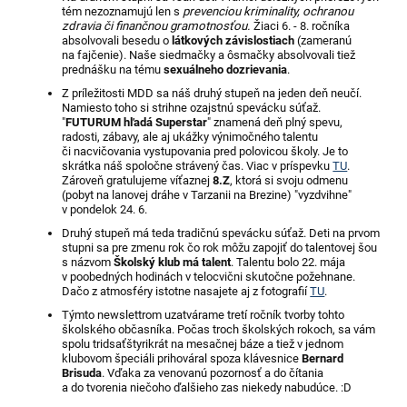
tém nezoznamujú len s
prevenciou kriminality, ochranou
zdravia či finančnou gramotnosťou.
Žiaci 6. - 8. ročníka
absolvovali besedu o
látkových závislostiach
(zameranú
na fajčenie). Naše siedmačky a ôsmačky absolvovali tiež
prednášku na tému
sexuálneho dozrievania
.
Z príležitosti MDD sa náš druhý stupeň na jeden deň neučí.
Namiesto toho si strihne ozajstnú spevácku súťaž.
"
FUTURUM hľadá Superstar
" znamená deň plný spevu,
radosti, zábavy, ale aj ukážky výnimočného talentu
či nacvičovania vystupovania pred polovicou školy. Je to
skrátka náš spoločne strávený čas. Viac v príspevku
TU
.
Zároveň gratulujeme víťaznej
8.Z
, ktorá si svoju odmenu
(pobyt na lanovej dráhe v Tarzanii na Brezine) "vyzdvihne"
v pondelok 24. 6.
Druhý stupeň má teda tradičnú spevácku súťaž. Deti na prvom
stupni sa pre zmenu rok čo rok môžu zapojiť do talentovej šou
s názvom
Školský klub má talent
. Talentu bolo 22. mája
v poobedných hodinách v telocvični skutočne požehnane.
Dačo z atmosféry istotne nasajete aj z fotografií
TU
.
Týmto newslettrom uzatvárame tretí ročník tvorby tohto
školského občasníka. Počas troch školských rokoch, sa vám
spolu tridsaťštyrikrát na mesačnej báze a tiež v jednom
klubovom špeciáli prihováral spoza klávesnice
Bernard
Brisuda
. Vďaka za venovanú pozornosť a do čítania
a do tvorenia niečoho ďalšieho zas niekedy nabudúce. :D