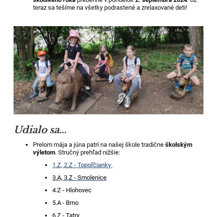
teraz sa tešíme na všetky podrastené a zrelaxované deti!
Udialo sa...
Prelom mája a júna patrí na našej škole tradične
školským
výletom
. Stručný prehľad nižšie:
1.Z, 2.Z - Topoľčianky
3.A, 3.Z - Smolenice
4.Z - Hlohovec
5.A - Brno
6.Z - Tatry