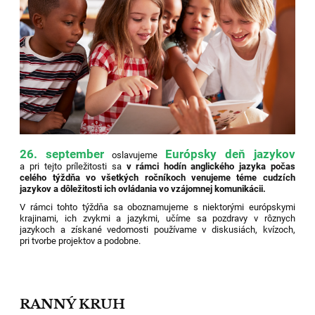
26. september
Európsky deň jazykov
oslavujeme
a pri tejto príležitosti sa
v rámci hodín anglického jazyka počas
celého týždňa vo všetkých ročníkoch venujeme téme cudzích
jazykov a dôležitosti ich ovládania vo vzájomnej komunikácii.
V rámci tohto týždňa sa oboznamujeme s niektorými európskymi
krajinami, ich zvykmi a jazykmi, učíme sa pozdravy v rôznych
jazykoch a získané vedomosti používame v diskusiách, kvízoch,
pri tvorbe projektov a podobne.
RANNÝ KRUH