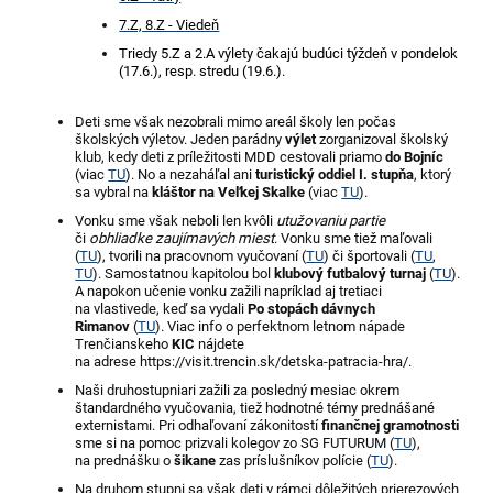
7.Z, 8.Z - Viedeň
T
riedy 5.Z a 2.A výlety čakajú budúci týždeň v pondelok
(17.6.), resp. stredu (19.6.).
Deti sme však nezobrali mimo areál školy len počas
školských výletov. Jeden parádny
výlet
zorganizoval školský
klub, kedy deti z príležitosti MDD cestovali priamo
do Bojníc
(viac
TU
). No a nezaháľal ani
turistický oddiel I. stupňa
, ktorý
sa vybral na
kláštor na Veľkej Skalke
(viac
TU
).
Vonku sme však neboli len kvôli
utužovaniu partie
či
obhliadke zaujímavých miest
. Vonku sme tiež maľovali
(
TU
), tvorili na pracovnom vyučovaní (
TU
) či športovali (
TU
,
TU
). Samostatnou kapitolou bol
klubový futbalový turnaj
(
TU
).
A napokon učenie vonku zažili napríklad aj tretiaci
na vlastivede, keď sa vydali
Po stopách dávnych
Rimanov
(
TU
). Viac info o perfektnom letnom nápade
Trenčianskeho
KIC
nájdete
na adrese https://visit.trencin.sk/detska-patracia-hra/.
Naši druhostupniari zažili za posledný mesiac okrem
štandardného vyučovania, tiež hodnotné témy prednášané
externistami. Pri odhaľovaní zákonitostí
finančnej gramotnosti
sme si na pomoc prizvali kolegov zo SG FUTURUM (
TU
),
na prednášku o
šikane
zas príslušníkov polície (
TU
).
Na druhom stupni sa však deti v rámci dôležitých prierezových