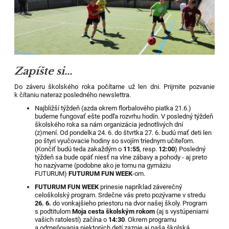
Zapíšte si...
Do záveru školského roka počítame už len dni. Prijmite pozvanie
k čítaniu nateraz posledného newslettra.
Najbližší týždeň (azda okrem florbalového piatka 21.6.)
budeme fungovať ešte podľa rozvrhu hodín. V posledný týždeň
školského roka sa nám organizácia jednotlivých dní
(z)mení. Od pondelka 24. 6. do štvrtka 27. 6. budú mať deti len
po štyri vyučovacie hodiny so svojím triednym učiteľom.
(Končiť budú teda zakaždým o
11:55
, resp.
12:00
) Posledný
týždeň sa bude opäť niesť na vlne zábavy a pohody - aj preto
ho nazývame (podobne ako je tomu na gymáziu
FUTURUM)
FUTURUM FUN WEEK
-om.
FUTURUM FUN WEEK
prinesie napríklad záverečný
celoškolský program.
Srdečne vás preto pozývame v stredu
26. 6.
do vonkajšieho priestoru na dvor našej školy. Program
s podtitulom
Moja cesta školským rokom
(aj s vystúpeniami
vašich ratolestí) začína o
14:30
. Okrem programu
a odmeňovania niektorých detí zaznie aj naša školská