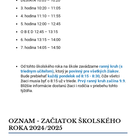
DESIATA 10:05 – 10:20
3. hodina 10:20 – 11:05
4. hodina 11:10 – 11:55
5. hodina 12:00 – 12:45
O B E D 12:45 – 13:15
6. hodina 13:15 – 14:00
7. hodina 14:05 – 14:50
Od tohto školského roka na škole zavádzame
ranný kruh (s
triednym učiteľom)
, ktorý je
povinný pre všetkých žiakov
.
Bude prebiehať
každý pondelok od 8:15 - 8:30
, čiže všetci
žiaci musia byť o 8:15 už v triede.
Prvý ranný kruh začína 9.9
.
Bližšie informácie dostanú žiaci i rodičia v priebehu tohto
týždňa.
OZNAM - ZAČIATOK ŠKOLSKÉHO
ROKA 2024/2025