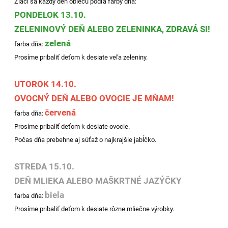
Žiaci sa každý deň oblečú podľa farby dňa:
PONDELOK 13.10.
ZELENINOVÝ DEŇ ALEBO ZELENINKA, ZDRAVÁ SI!
zelená
farba dňa:
Prosíme pribaliť deťom k desiate veľa zeleniny.
UTOROK 14.10.
OVOCNÝ DEŇ ALEBO OVOCIE JE MŇAM!
červená
farba dňa:
Prosíme pribaliť deťom k desiate ovocie.
Počas dňa prebehne aj súťaž o najkrajšie jabĺčko.
STREDA 15.10.
DEŇ MLIEKA ALEBO MAŠKRTNÉ JAZÝČKY
biela
farba dňa:
Prosíme pribaliť deťom k desiate rôzne mliečne výrobky.