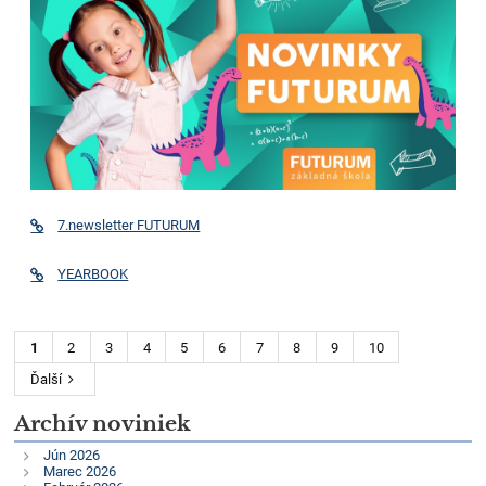
7.newsletter FUTURUM
YEARBOOK
1
2
3
4
5
6
7
8
9
10
Ďalší
Archív noviniek
Jún 2026
Marec 2026