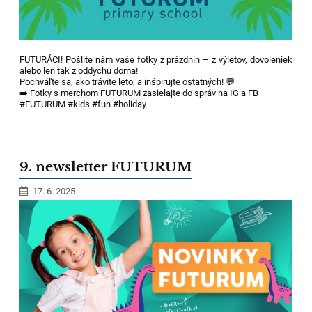
FUTURÁCI! Pošlite nám vaše fotky z prázdnin – z výletov, dovoleniek
alebo len tak z oddychu doma!
Pochváľte sa, ako trávite leto, a inšpirujte ostatných! 💬
➡️ Fotky s merchom FUTURUM zasielajte do správ na IG a FB
#FUTURUM #kids #fun #holiday
9. newsletter FUTURUM
17. 6. 2025