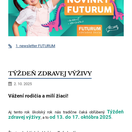
1. newsletter FUTURUM
TÝŽDEŇ ZDRAVEJ VÝŽIVY
2. 10. 2025
Vážení rodičia a milí žiaci!
Týždeň
Aj tento rok školský rok nás tradične čaká obľúbený
zdravej výživy
od 13. do 17. októbra 2025
, a to
.