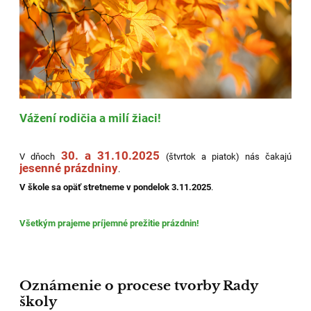
Vážení rodičia a milí žiaci!
30. a 31.10.2025
V dňoch
(štvrtok a piatok) nás čakajú
jesenné prázdniny
.
V škole sa opäť stretneme v pondelok 3.11.2025
.
Všetkým prajeme príjemné prežitie prázdnin!
Oznámenie o procese tvorby Rady
školy