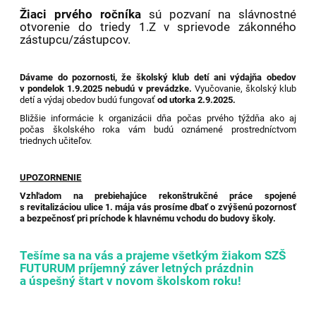
Žiaci prvého ročníka
sú pozvaní na slávnostné
otvorenie do triedy 1.Z v sprievode zákonného
zástupcu/zástupcov.
Dávame do pozornosti, že školský klub detí ani výdajňa obedov
v pondelok 1.9.2025 nebudú v prevádzke.
Vyučovanie, školský klub
detí a výdaj obedov budú fungovať
od utorka 2.9.2025.
Bližšie informácie k organizácii dňa počas prvého týždňa ako aj
počas školského roka vám budú oznámené prostredníctvom
triednych učiteľov.
UPOZORNENIE
Vzhľadom na prebiehajúce rekonštrukčné práce spojené
s revitalizáciou
ulice 1. mája vás prosíme dbať o zvýšenú pozornosť
a bezpečnosť pri príchode k hlavnému vchodu do budovy školy.
Tešíme sa na vás a prajeme všetkým žiakom SZŠ
FUTURUM príjemný záver letných prázdnin
a úspešný štart v novom školskom roku!